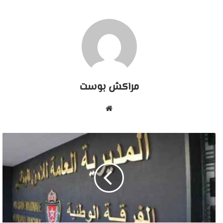
مراكش بوست
موقع
الويب