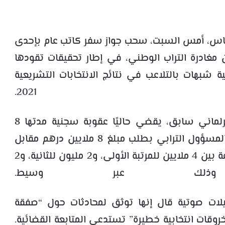
 بفاس، أمس السبت، سحب جواز سفر كاتب عام بإحدى
غادرة التراب الوطني، في إطار تحقيقات تقودها
ة شبهات بالتلاعب في نتائج الانتخابات التشريعية
2021.
وتعود تفاصيل الملف إلى شكاية وضعها برلماني سابق، يقضي حاليًا عقوبة سجنية مدتها 8
سنوات على خلفية قضايا فساد، اتهم فيها المسؤول الترابي بطلب مبلغ 8 ملايين درهم مقابل
ضمان فوز ثلاثة مرشحين في الانتخابات، موزعة بين 4 ملايين للمرتبة الأولى، و2 مليون للثانية، و2
 وذلك عبر وسيط.
لات صوتية قال إنها توثق لمحادثات حول “صفقة
“خروقات انتخابية خطيرة” تستدعي المتابعة القضائية.