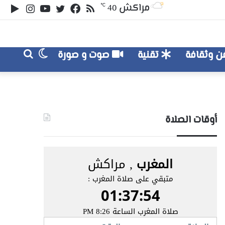
ملخص
تويتر
فيسبوك
يوتيوب
انستقر
‏le
مراكش
℃
40
الموقع
lay
RSS
الوضع
بحث
 وثقافة
تقنية
صوت و صورة
عن
المظلم
أوقات الصلاة