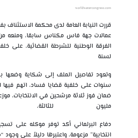
worldwatercongress.com
قررت النيابة العامة لدى محكمة الاستئناف
عمالات جهة فاس مكناس سابقا، ومنعه من م
الفرقة الوطنية للشرطة القضائية، على خلفي
لسنة 
مليون للثالثة،
دفاع البرلماني أكد توفر موكله على تسجي
انتخابية” مزعومة، واعتبرها دليلاً على وجود 