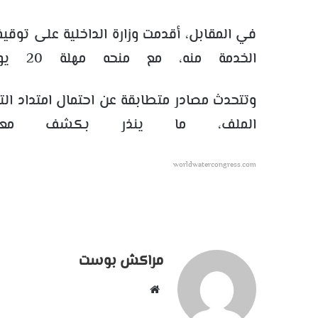
في المقابل، أقدمت وزارة الداخلية على توق
الخدمة منه، مع منحه مهلة 20 يومًا لتقديم توضيحات حول ما نُسب إليه.
وتتحدث مصادر متطابقة عن احتمال امتداد ا
الملف، ما ينذر بكشف معطيا
worldwatercongress.com
مراكش بوست
موقع
الويب