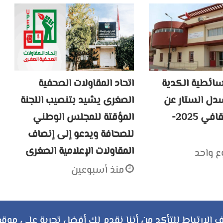
سائطية الكدية
اتحاد المقاولات الصحفية
ل الستار عن
الصغرى يشيد بتنصيب اللجنة
موسمها الثقافي 2025-
المؤقتة للمجلس الوطني
للصحافة ويدعو إلى إنصاف
المقاولات الإعلامية الصغرى
ع واحد
منذ أسبوعين
ملخص
تويتر
فيسبوك
يوتيوب
انستقرام
‏Google
الارتباط للتأكد من أننا نقدم لك أفضل تجربة على موقع
سياسة الخصوصية