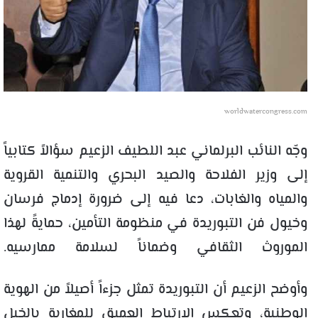
worldwatercongress.com
وجّه النائب البرلماني عبد اللطيف الزعيم سؤالاً كتابياً
إلى وزير الفلاحة والصيد البحري والتنمية القروية
والمياه والغابات، دعا فيه إلى ضرورة إدماج فرسان
وخيول فن التبوريدة في منظومة التأمين، حمايةً لهذا
الموروث الثقافي وضماناً لسلامة ممارسيه.
وأوضح الزعيم أن التبوريدة تمثل جزءاً أصيلاً من الهوية
الوطنية، وتعكس الارتباط العميق للمغاربة بالخيل