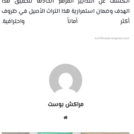
الكشف عن التدابير المزمع اتخاذها لتحقيق هذا
الهدف وضمان استمرارية هذا التراث الأصيل في ظروف
أكثر أماناً واحترافية.
worldwatercongress.com
مراكش بوست
موقع
الويب