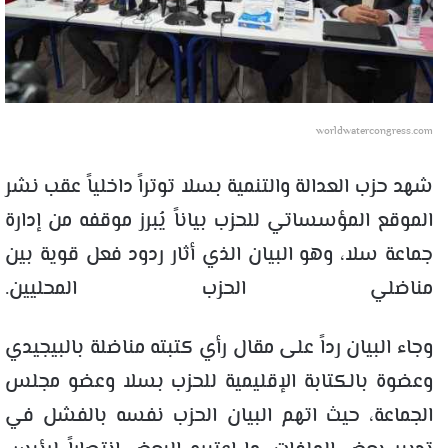
worldwatercongress.com
شهد حزب العدالة والتنمية بسلا توتراً داخلياً عقب نشر
الموقع المؤسساتي للحزب بياناً يُبرز موقفه من إدارة
جماعة سلا، وهو البيان الذي أثار ردود فعل قوية بين
مناضلي الحزب المحليين.
وجاء البيان رداً على مقال رأي كتبته مناضلة بالبيجيدي
وعضوة بالكتابة الإقليمية للحزب بسلا وعضو مجلس
الجماعة، حيث اتهم البيان الحزب نفسه بالفشل في