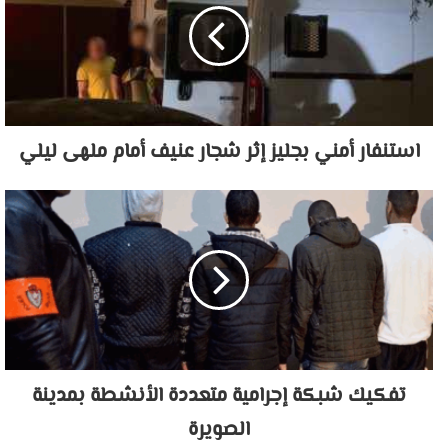
استنفار أمني بجليز إثر شجار عنيف أمام ملهى ليلي
تفكيك شبكة إجرامية متعددة الأنشطة بمدينة
الصويرة