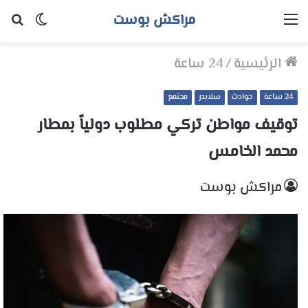
مراكش بوست
القائمة
الوضع
بح
المظلم
عن
الرئيسية
/
24 ساعة
24 ساعة
حوادث
سلايدر
مجتمع
توقيف مواطن تركي مطلوب دولياً بمطار
محمد الخامس
مراكش بوست