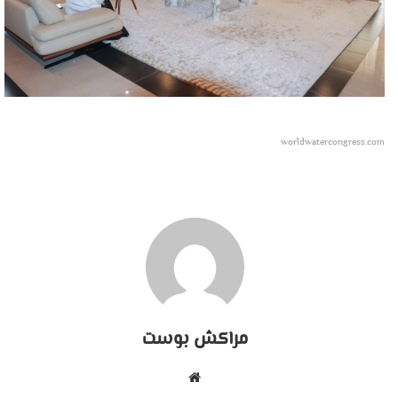
worldwatercongress.com
مراكش بوست
موقع
الويب