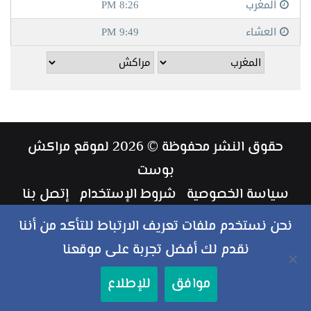
حقوق النشر محفوظة © 2026 لموقع مراكش
بوست
سياسة الخصوصية
شروط الإستخدام
إتصل بنا
طاقم العمل
نحن نستخدم ملفات تعريف الارتباط للتأكد من أننا
نقدم لك أفضل تجربة على موقعنا
ملخص
فيسبوك
تويتر
يوتيوب
انستقرام
‏Google
موافق
للإطلاع
الموقع
Play