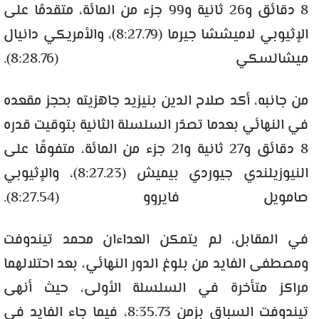
8 دقائق و26 ثانية و99 جزء من المائة، متقدمًا على
الإثيوبي لاميششا جيرما (8:27.79)، والأمريكي دانيال
ميشالسكي (8:28.76).
من جانبه، أكد صلاح الدين بنيزيد جاهزيته بحجز مقعده
في النهائي بعدما تصدّر السلسلة الثانية بتوقيت قدره
8 دقائق و27 ثانية و21 جزء من المائة، متفوقًا على
النيوزيلندي جيوردي بيميش (8:27.23)، والإثيوبي
صامويل فايروو (8:27.54).
في المقابل، لم يتمكن العداءان محمد تيندوفت
ومصطفى الفايد من بلوغ الدور النهائي، بعد احتلالهما
مراكز متأخرة في السلسلة الأولى، حيث أنهى
تيندوفت السباق بزمن 8:35.73، فيما جاء الفايد في