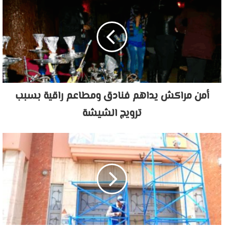
أمن مراكش يداهم فنادق ومطاعم راقية بسبب
ترويج الشيشة