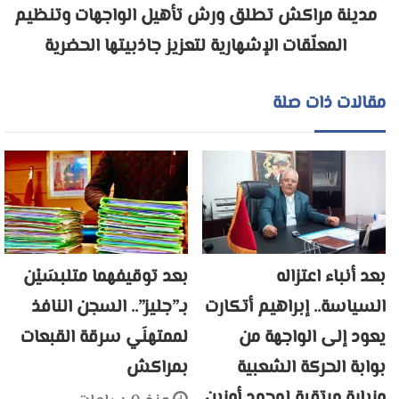
مدينة مراكش تطلق ورش تأهيل الواجهات وتنظيم
المعلّقات الإشهارية لتعزيز جاذبيتها الحضرية
مقالات ذات صلة
بعد أنباء اعتزاله
بعد توقيفهما متلبسَيْن
السياسة.. إبراهيم أتكارت
بـ”جليز”.. السجن النافذ
يعود إلى الواجهة من
لممتهنَي سرقة القبعات
بوابة الحركة الشعبية
بمراكش
وزيارة مرتقبة لمحمد أوزين