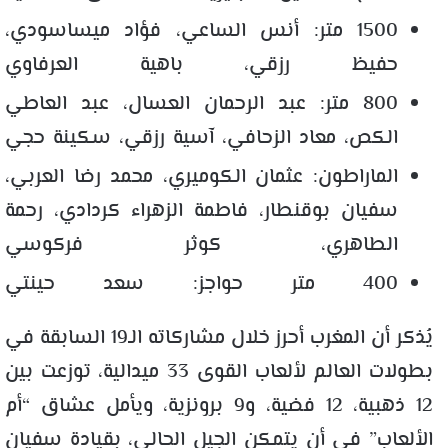
1500 متر: أنس الساعي، فؤاد ميساسودي،
حفيظ رزقي، باهية العرفاوي
800 متر: عبد الرحمان العسال، عبد العاطي
الكص، معاد الزحافي، آسية رزقي، سكينة حجي
الماراطون: عثمان الكوميري، محمد رضا العربي،
سفيان بوقنطار، فاطمة الزهراء كردادي، رحمة
الطاهري، كوثر فركوسي
400 متر حواجز: سعد حينتي
يُذكر أن المغرب أحرز خلال مشاركاته الـ19 السابقة في
بطولات العالم لألعاب القوى 33 ميدالية، توزعت بين
12 ذهبية، 12 فضية، و9 برونزية، ويأمل عشاق “أم
الألعاب” في أن يتمكن الجيل الحالي، بقيادة سفيان