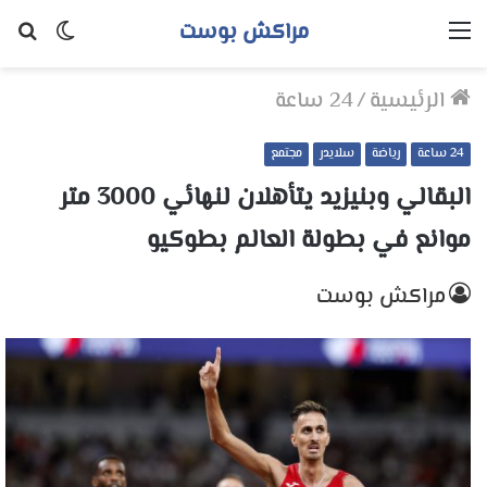
مراكش بوست
القائمة
الوضع
بح
المظلم
عن
الرئيسية
/
24 ساعة
24 ساعة
رياضة
سلايدر
مجتمع
البقالي وبنيزيد يتأهلان لنهائي 3000 متر
موانع في بطولة العالم بطوكيو
مراكش بوست