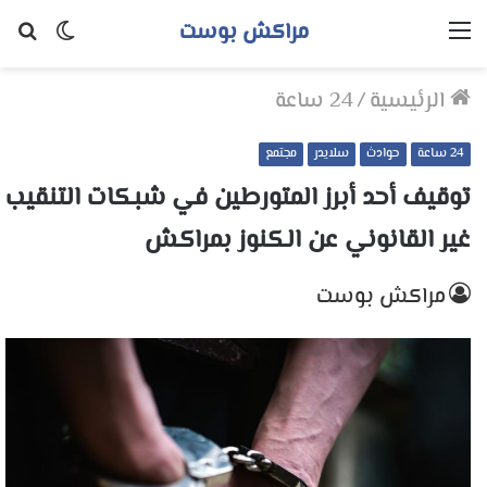
مراكش بوست
القائمة
الوضع
بح
المظلم
عن
الرئيسية
/
24 ساعة
24 ساعة
حوادث
سلايدر
مجتمع
توقيف أحد أبرز المتورطين في شبكات التنقيب
غير القانوني عن الكنوز بمراكش
مراكش بوست