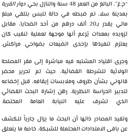
“ح.غ”، البالغ من العمر 48 سنة والنازل بحي
دوار القرية
بمدينة سلا، تم ضبطه في حالة تلبس بتلقي مبلغ
مالي يقدر بـ20 ألف درهم من أحد الضحايا، مقابل
تزويده بمعدات يُزعم أنها موجهة لعملية تنقيب كان
يعتزم تنفيذها بإحدى الضيعات بضواحي مراكش.
وجرى اقتياد المشتبه فيه مباشرة إلى مقر المصلحة
الولائية للشرطة القضائية، حيث تم تحرير محضر
قانوني بشأن ظروف وملابسات إيقافه، قبل إخضاعه
لتدبير الحراسة النظرية، رهن إشارة البحث القضائي
الذي تشرف عليه النيابة العامة المختصة.
وتفيد المصادر ذاتها أن البحث ما يزال جارياً للكشف
عن باقي الامتدادات المحتملة للشبكة، خاصة ما يتعلق