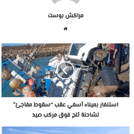
مراكش بوست
موقع
الويب
استنفار بميناء آسفي عقب “سقوط مفاجئ”
لشاحنة ثلج فوق مركب صيد