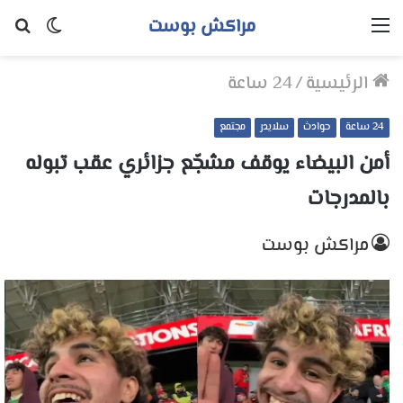
مراكش بوست
القائمة
الوضع
بح
المظلم
عن
الرئيسية
/
24 ساعة
24 ساعة
حوادث
سلايدر
مجتمع
أمن البيضاء يوقف مشجّع جزائري عقب تبوله
بالمدرجات
مراكش بوست