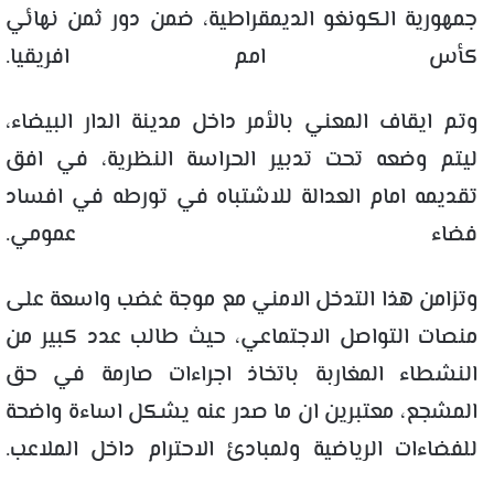
جمهورية الكونغو الديمقراطية، ضمن دور ثمن نهائي
كأس امم افريقيا.
وتم ايقاف المعني بالأمر داخل مدينة الدار البيضاء،
ليتم وضعه تحت تدبير الحراسة النظرية، في افق
تقديمه امام العدالة للاشتباه في تورطه في افساد
فضاء عمومي.
وتزامن هذا التدخل الامني مع موجة غضب واسعة على
منصات التواصل الاجتماعي، حيث طالب عدد كبير من
النشطاء المغاربة باتخاذ اجراءات صارمة في حق
المشجع، معتبرين ان ما صدر عنه يشكل اساءة واضحة
للفضاءات الرياضية ولمبادئ الاحترام داخل الملاعب.