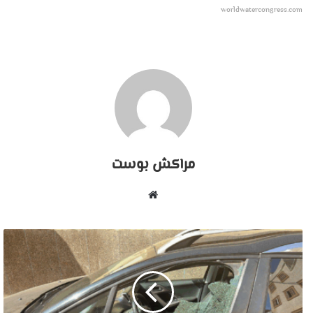
worldwatercongress.com
مراكش بوست
موقع
الويب