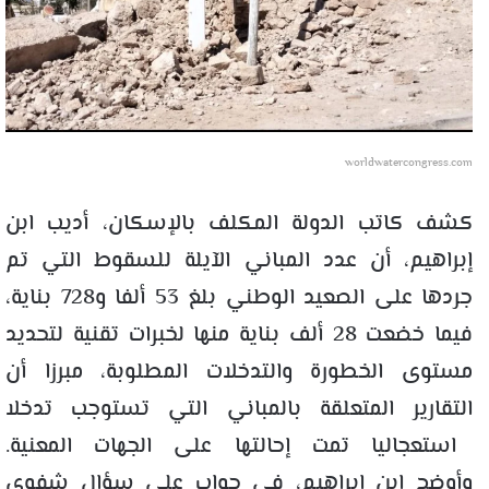
worldwatercongress.com
كشف كاتب الدولة المكلف بالإسكان، أديب ابن
إبراهيم، أن عدد المباني الآيلة للسقوط التي تم
جردها على الصعيد الوطني بلغ 53 ألفا و728 بناية،
فيما خضعت 28 ألف بناية منها لخبرات تقنية لتحديد
مستوى الخطورة والتدخلات المطلوبة، مبرزا أن
التقارير المتعلقة بالمباني التي تستوجب تدخلا
استعجاليا تمت إحالتها على الجهات المعنية
.
وأوضح ابن إبراهيم، في جواب على سؤال شفوي