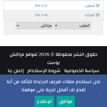
حقوق النشر محفوظة © 2026 لموقع مراكش
بوست
سياسة الخصوصية
شروط الإستخدام
إتصل بنا
طاقم العمل
نحن نستخدم ملفات تعريف الارتباط للتأكد من أننا
نقدم لك أفضل تجربة على موقعنا
ملخص
فيسبوك
تويتر
يوتيوب
انستقرام
‏Google
موافق
للإطلاع
الموقع
Play