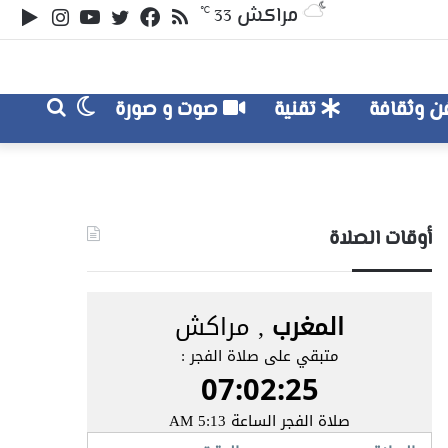
ملخص
تويتر
فيسبوك
يوتيوب
انستقر
‏le
مراكش
℃
33
الموقع
lay
RSS
الوضع
بحث
 وثقافة
تقنية
صوت و صورة
عن
المظلم
أوقات الصلاة