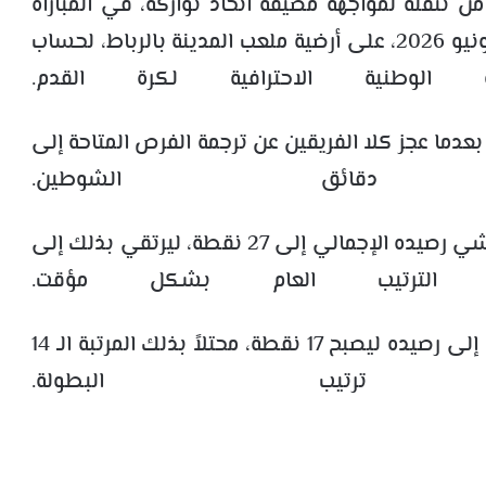
تنقله لمواجهة مضيفه اتحاد تواركة، في المباراة
التي جمعت بينهما عشية اليوم الإثنين فاتح يونيو 2026، على أرضية ملعب المدينة بالرباط، لحساب
بعدما عجز كلا الفريقين عن ترجمة الفرص المتاحة إلى
قائق الشوطين.
وعقب هذه النتيجة، رفع فريق الكوكب المراكشي رصيده الإجمالي إلى 27 نقطة، ليرتقي بذلك إلى
 الترتيب العام بشكل مؤقت.
وفي المقابل، أضاف فريق اتحاد تواركة نقطة إلى رصيده ليصبح 17 نقطة، محتلاً بذلك المرتبة الـ 14
يب البطولة.