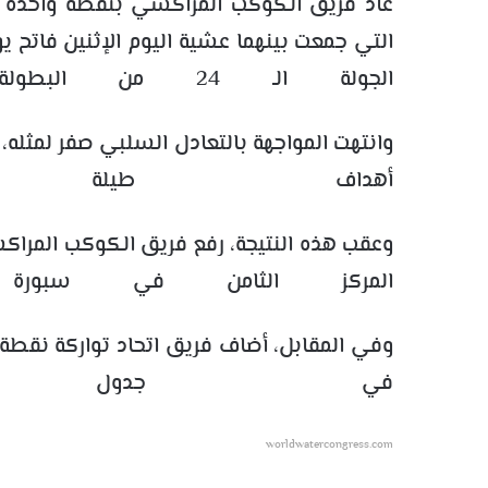
عاد فريق الكوكب المراكشي بنقطة واحدة من 
الجولة الـ 24 من البطولة الوطنية الاحترافية لكرة القدم.
وانتهت المواجهة بالتعادل السلبي صفر لمثله، 
أهداف طيلة د
المركز الثامن في سبورة
في جدول ترت
worldwatercongress.com