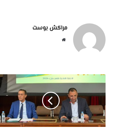
مراكش بوست
موقع
الويب