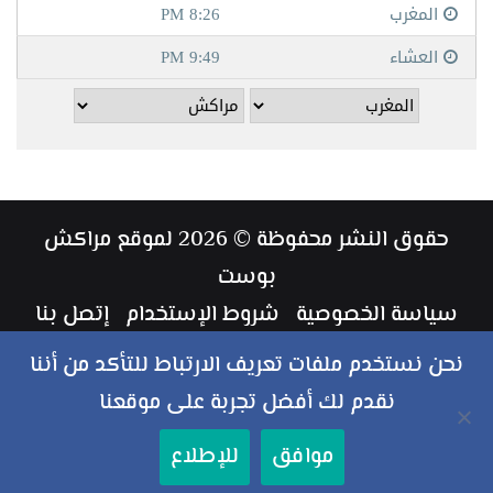
حقوق النشر محفوظة © 2026 لموقع مراكش
بوست
سياسة الخصوصية
شروط الإستخدام
إتصل بنا
طاقم العمل
نحن نستخدم ملفات تعريف الارتباط للتأكد من أننا
نقدم لك أفضل تجربة على موقعنا
ملخص
فيسبوك
تويتر
يوتيوب
انستقرام
‏Google
موافق
للإطلاع
الموقع
Play